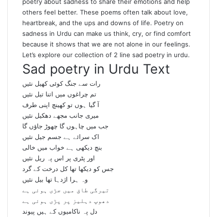
poetry
about sadness to share their emotions and help
others feel better. These poems often talk about love,
heartbreak, and the ups and downs of life.
Poetry on
sadness in Urdu
can make us think, cry, or find comfort
because it shows that we are not alone in our feelings.
Let’s explore our collection of 2 line sad poetry in urdu.
Sad poetry in Urdu Text
رات سے جنگ کوئی کھیل نئیں
تم چراغوں میں اتنا تیل نئیں
آ گیا ہوں تو کھینچ اپنی طرف
میری جانب مجھے دھکیل نئیں
جب میں چاہوں گا چھوڑ جاؤں گا
اک سرائے ہے جسم جیل نئیں
بنچ دیکھی ہے خواب میں خالی
اور پٹری پر اس پہ ریل نئیں
جس کو دیکھا تھا کل درخت کے گرد
وہ ہرا اژدہا تھا بیل نئیں
تیرگی طاق میں جڑی ہوئی ہے
دھوپ دہلیز پر پڑی ہوئی ہے
دل پہ ناکامیوں کے ہیں پیوند