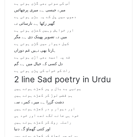
آس کی سوئی بھی گڑی ہوئی ہے
میرے جیسی ہے میری پرچھائیں
دھوپ میں پل کے یہ بڑی ہوئی ہے
گھیر رکھا ہے نارسائی نے
اور خواہش وہیں کھڑی ہوئی ہے
میں نے تصویر پھینک دی ہے مگر
کیل دیوار میں گڑی ہوئی ہے
ہارتا بھی نہیں غم دوراں
ضد پہ امید بھی اڑی ہوئی ہے
دل کسی کے خیال میں ہے گم
رات کو خواب کی پڑی ہوئی ہے
2 line Sad poetry in Urdu
یونہی بے بال و پر کھڑے ہوئے ہیں
ہم قفس توڑ کر کھڑے ہوئے ہیں
دشت گزرا ہے میرے کمرے سے
اور دیوار و در کھڑے ہوئے ہیں
خود ہی جانے لگے تھے اور خود ہی
راستہ روک کر کھڑے ہوئے ہیں
اور کتنی گھماؤ گے دنیا
ہم تو سر تھام کر کھڑے ہوئے ہیں