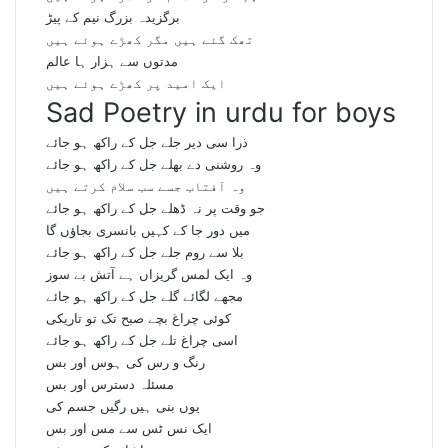
برگزیدہ بزرگ نیم کے پیڑ
تھک گئے ہیں مگر کھڑے ہوئے ہیں
مدتوں سے ہزار ہا عالم
ایک امید پر کھڑے ہوئے ہیں
Sad Poetry in urdu for boys
ذرا سی دیر جلے جل کے راکھ ہو جائے
وہ روشنی دے بھلے جل کے راکھ ہو جائے
وہ آفتاب جسے سب سلام کرتے ہیں
جو وقت پر نہ ڈھلے جل کے راکھ ہو جائے
میں دور جا کے کہیں بانسری بجاؤں گا
بلا سے روم جلے جل کے راکھ ہو جائے
وہ ایک لمس گریزاں ہے آتش بے سوز
مجھے لگائے گلے جل کے راکھ ہو جائے
کوئی چراغ بچے صبح تک تو تاریکی
اسی چراغ تلے جل کے راکھ ہو جائے
رنگ و رس کی ہوس اور بس
مسئلہ دسترس اور بس
یوں بنی ہیں رگیں جسم کی
ایک نس ٹس سے مس اور بس