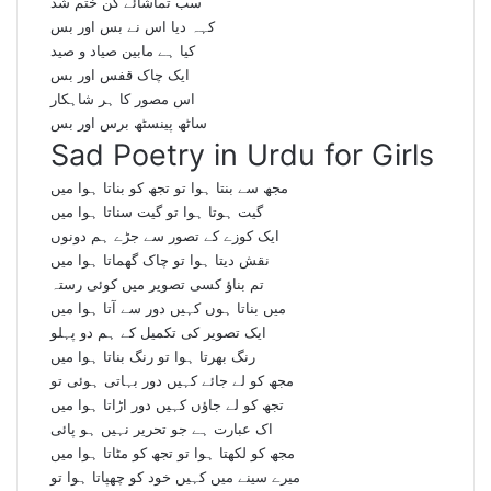
سب تماشائے کن ختم شد
کہہ دیا اس نے بس اور بس
کیا ہے مابین صیاد و صید
ایک چاک قفس اور بس
اس مصور کا ہر شاہکار
ساٹھ پینسٹھ برس اور بس
Sad Poetry in Urdu for Girls
مجھ سے بنتا ہوا تو تجھ کو بناتا ہوا میں
گیت ہوتا ہوا تو گیت سناتا ہوا میں
ایک کوزے کے تصور سے جڑے ہم دونوں
نقش دیتا ہوا تو چاک گھماتا ہوا میں
تم بناؤ کسی تصویر میں کوئی رستہ
میں بناتا ہوں کہیں دور سے آتا ہوا میں
ایک تصویر کی تکمیل کے ہم دو پہلو
رنگ بھرتا ہوا تو رنگ بناتا ہوا میں
مجھ کو لے جائے کہیں دور بہاتی ہوئی تو
تجھ کو لے جاؤں کہیں دور اڑاتا ہوا میں
اک عبارت ہے جو تحریر نہیں ہو پائی
مجھ کو لکھتا ہوا تو تجھ کو مٹاتا ہوا میں
میرے سینے میں کہیں خود کو چھپاتا ہوا تو