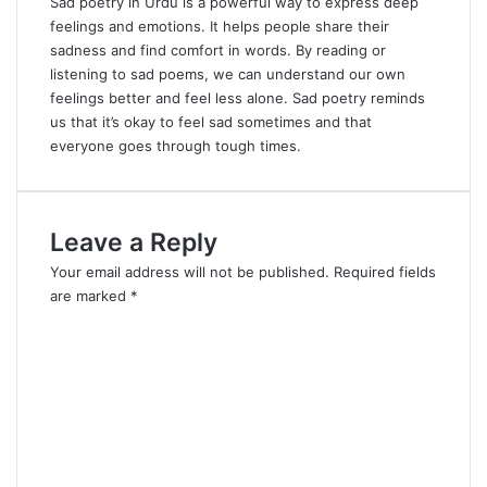
Sad poetry in Urdu is a powerful way to express deep
feelings and emotions. It helps people share their
sadness and find comfort in words. By reading or
listening to sad poems, we can understand our own
feelings better and feel less alone
.
Sad poetry reminds
us that it’s okay to feel sad sometimes and that
everyone goes through tough times.
Leave a Reply
Your email address will not be published.
Required fields
are marked
*
C
o
m
m
e
n
t