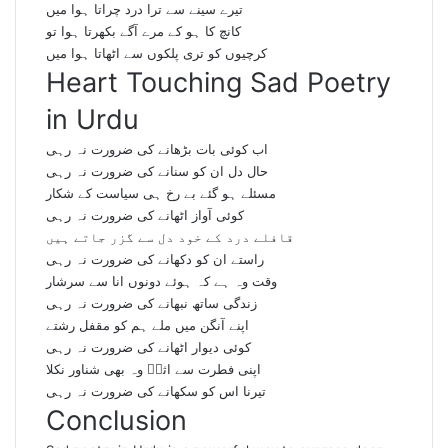
تیرے سینے سے ترا درد چراتا ہوا میں
کانچ کا ہو کے مرے آگے بکھرتا ہوا تو
کرچیوں کو تری پلکوں سے اٹھاتا ہوا میں
Heart Touching Sad Poetry
in Urdu
اب کوئی بات بڑھانے کی ضرورت نہ رہی
حال دل ان کو سنانے کی ضرورت نہ رہی
مسئلے ہو گئے بے رخ ہی سیاست کے شکار
کوئی آواز اٹھانے کی ضرورت نہ رہی
قافلے درد کے خود دل سے گزر جاتے ہیں
راستے ان کو دکھانے کی ضرورت نہ رہی
وقت وہ ہے کہ ہوئے دونوں انا سے سرشار
زندگی ساتھ نبھانے کی ضرورت نہ رہی
اپنے آنگن میں ملے ہم کو مقفل رشتے
کوئی دیوار اٹھانے کی ضرورت نہ رہی
اپنی فطرت سے اثرؔ وہ بھی شناور نکلا
تیرنا اس کو سکھانے کی ضرورت نہ رہی
Conclusion