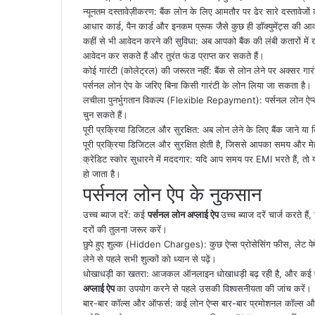
न्यूनतम दस्तावेज़ीकरण: बैंक लोन के लिए आमतौर पर ढेर सारे दस्तावेजो
आधार कार्ड, पैन कार्ड और इनकम प्रूफ जैसे कुछ ही डॉक्युमेंट्स की आ
कहीं से भी आवेदन करने की सुविधा: अब आपको बैंक की लंबी कतारों में 
आवेदन कर सकते हैं और तुरंत फंड प्राप्त कर सकते हैं।
कोई गारंटी (कोलेट्रल) की जरूरत नहीं: बैंक से लोन लेने पर अक्सर गारंट
पर्सनल लोन ऐप के जरिए बिना किसी गारंटी के लोन लिया जा सकता है।
लचीला पुनर्भुगतान विकल्प (Flexible Repayment): पर्सनल लोन ऐप्स व
चुन सकते हैं।
पूरी प्रक्रिया डिजिटल और सुरक्षित: अब लोन लेने के लिए बैंक जाने या 
पूरी प्रक्रिया डिजिटल और सुरक्षित होती है, जिससे आपका समय और मेहन
क्रेडिट स्कोर सुधारने में मददगार: यदि आप समय पर EMI भरते हैं, तो 
हो जाता है।
पर्सनल लोन ऐप के नुकसान
उच्च ब्याज दरें: कई
पर्सनल लोन अप्लाई ऐप
उच्च ब्याज दरें चार्ज करते है
दरों की तुलना जरूर करें।
छुपे हुए शुल्क (Hidden Charges): कुछ ऐप्स प्रोसेसिंग फीस, लेट पेमेंट 
लेने से पहले सभी शुल्कों को ध्यान से पढ़ें।
धोखाधड़ी का खतरा: आजकल ऑनलाइन धोखाधड़ी बढ़ रही है, और कई फर्
अप्लाई ऐप
का उपयोग करने से पहले उसकी विश्वसनीयता की जांच करें।
बार-बार कॉल्स और ऑफर्स: कई लोन ऐप्स बार-बार प्रमोशनल कॉल्स और म