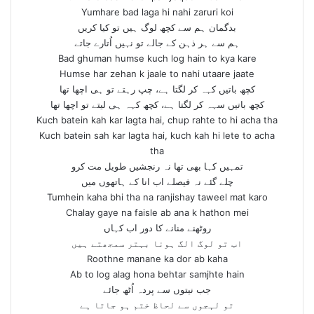
Yumhare bad laga hi nahi zaruri koi
بدگمان ہم سے کچھ لوگ ہیں تو کیا کریں
ہم سے ہر ذہن کے جالے تو نہیں اُتارے جاتے
Bad ghuman humse kuch log hain to kya kare
Humse har zehan k jaale to nahi utaare jaate
کچھ باتیں کہہ کر لگتا ہے، چپ رہتے تو ہی اچھا تھا
کچھ باتیں سہہ کر لگتا ہے، کچھ کہہ ہی لیتے تو اچھا تھا
Kuch batein kah kar lagta hai, chup rahte to hi acha tha
Kuch batein sah kar lagta hai, kuch kah hi lete to acha
tha
تمہیں کہا بھی تھا نہ رنجشیں طویل مت کرو
چلے گئے نہ فیصلے اب انا کے ہاتھوں میں
Tumhein kaha bhi tha na ranjishay taweel mat karo
Chalay gaye na faisle ab ana k hathon mei
روٹھنے منانے کا دور اب کہاں
اب تو لوگ الگ ہونا بہتر سمجھتے ہیں
Roothne manane ka dor ab kaha
Ab to log alag hona behtar samjhte hain
جب نیتوں سے پردہ اُٹھ جائے
تو لہجوں سے لحاظ ختم ہو جاتا ہے