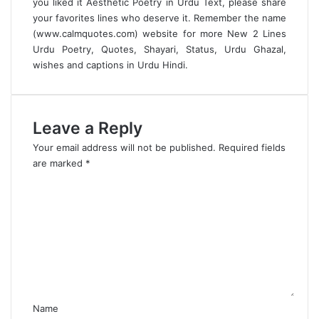
you liked it Aesthetic Poetry in Urdu Text, please share
your favorites lines who deserve it. Remember the name
(
www.calmquotes.com
) website for more
New 2 Lines
Urdu Poetry
, Quotes, Shayari, Status,
Urdu Ghazal
,
wishes and captions in Urdu Hindi.
Leave a Reply
Your email address will not be published.
Required fields
are marked
*
C
o
m
m
e
n
t
*
Name