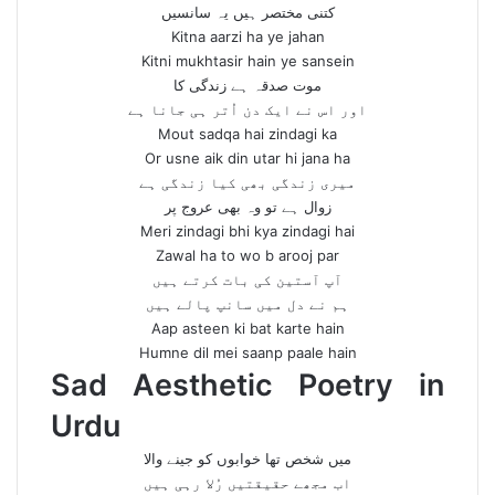
کتنی مختصر ہیں یہ سانسیں
Kitna aarzi ha ye jahan
Kitni mukhtasir hain ye sansein
موت صدقہ ہے زندگی کا
اور اس نے ایک دن اُتر ہی جانا ہے
Mout sadqa hai zindagi ka
Or usne aik din utar hi jana ha
میری زندگی بھی کیا زندگی ہے
زوال ہے تو وہ بھی عروج پر
Meri zindagi bhi kya zindagi hai
Zawal ha to wo b arooj par
آپ آستین کی بات کرتے ہیں
ہم نے دل میں سانپ پالے ہیں
Aap asteen ki bat karte hain
Humne dil mei saanp paale hain
Sad Aesthetic Poetry in
Urdu
میں شخص تھا خوابوں کو جینے والا
اب مجھے حقیقتیں رُلا رہی ہیں