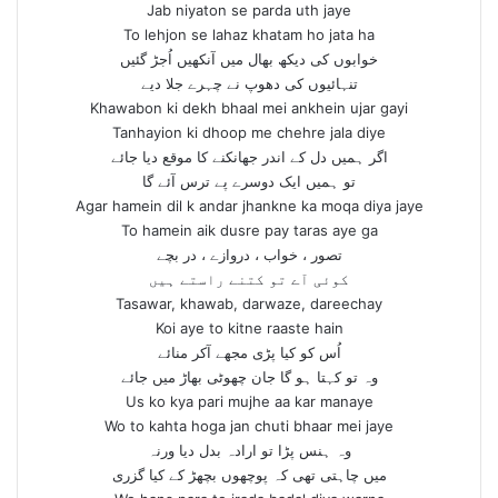
Jab niyaton se parda uth jaye
To lehjon se lahaz khatam ho jata ha
خوابوں کی دیکھ بھال میں آنکھیں اُجڑ گئیں
تنہائیوں کی دھوپ نے چہرے جلا دیے
Khawabon ki dekh bhaal mei ankhein ujar gayi
Tanhayion ki dhoop me chehre jala diye
اگر ہمیں دل کے اندر جھانکنے کا موقع دیا جائے
تو ہمیں ایک دوسرے پے ترس آئے گا
Agar hamein dil k andar jhankne ka moqa diya jaye
To hamein aik dusre pay taras aye ga
تصور ، خواب ، دروازے ، در بچے
کوئی آے تو کتنے راستے ہیں
Tasawar, khawab, darwaze, dareechay
Koi aye to kitne raaste hain
اُس کو کیا پڑی مجھے آکر منائے
وہ تو کہتا ہو گا جان چھوٹی بھاڑ میں جائے
Us ko kya pari mujhe aa kar manaye
Wo to kahta hoga jan chuti bhaar mei jaye
وہ ہنس پڑا تو ارادہ بدل دیا ورنہ
میں چاہتی تھی کہ پوچھوں بچھڑ کے کیا گزری