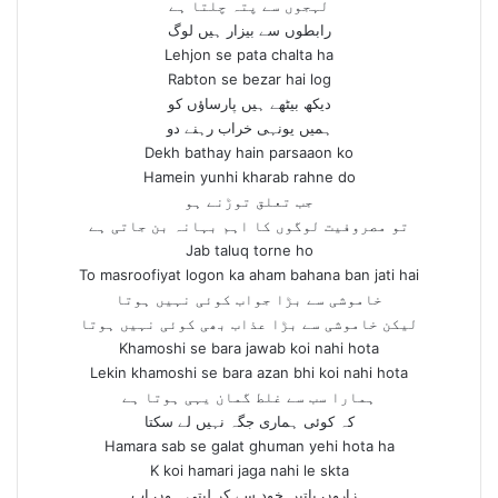
لہجوں سے پتہ چلتا ہے
رابطوں سے بیزار ہیں لوگ
Lehjon se pata chalta ha
Rabton se bezar hai log
دیکھ بیٹھے ہیں پارساؤں کو
ہمیں یونہی خراب رہنے دو
Dekh bathay hain parsaaon ko
Hamein yunhi kharab rahne do
جب تعلق توڑنے ہو
تو مصروفیت لوگوں کا اہم بہانہ بن جاتی ہے
Jab taluq torne ho
To masroofiyat logon ka aham bahana ban jati hai
خاموشی سے بڑا جواب کوئی نہیں ہوتا
لیکن خاموشی سے بڑا عذاب بھی کوئی نہیں ہوتا
Khamoshi se bara jawab koi nahi hota
Lekin khamoshi se bara azan bhi koi nahi hota
ہمارا سب سے غلط گمان یہی ہوتا ہے
کہ کوئی ہماری جگہ نہیں لے سکتا
Hamara sab se galat ghuman yehi hota ha
K koi hamari jaga nahi le skta
ہزاروں باتیں خود سے کر لیتی ہوں اب