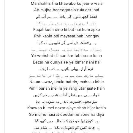
Ma shakhs tha khawabo ko jeene wala
Ab mujhe haqeeqatein rula deti hai
فقط کچھ دنوں کی بات ہے ہم آپ کو
پھر کہیں بھی میسر نہیں ہونگے
Faqat kuch dino ki bat hai hum apko
Phir kahin bhi mayasar nahi hongay
یہ وحشت دل سن کر طبیبوں نے کہا
بیزار ہے دنیا سے یہ بیمار نہیں ہے
Ye wehshat dil sun kar tabibo ne kaha
Bezar ha duniya se ye bimar nahi hai
نرم آواز، بھلی باتیں، مہذب لہجے
پہلی بارش میں ہی یہ رنگ اتر جاتے ہیں
Naram awaz, bhalo batein, mahzab lehje
Pehli barish mei hi ye rang utar jaate hain
خواب ہی میں نظر آجائے شب ہجر کہیں
سو مجھے حسرت دیدار نے سونے نہ دیا
Khawab hi mei nazar ajaye shab hijar kahin
So mujhe hasrat deedar ne sone na diya
وہ کون تھا جو دن کے اجالے میں کھو گیا
یہ چاند کس کو ڈھونڈنے نکلا ہے شام سے