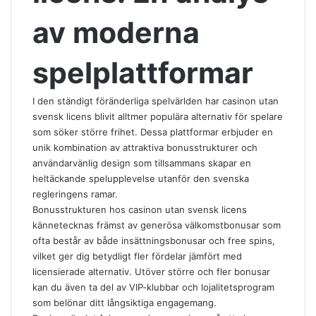
av moderna
spelplattformar
I den ständigt föränderliga spelvärlden har casinon utan
svensk licens blivit alltmer populära alternativ för spelare
som söker större frihet. Dessa plattformar erbjuder en
unik kombination av attraktiva bonusstrukturer och
användarvänlig design som tillsammans skapar en
heltäckande spelupplevelse utanför den svenska
regleringens ramar.
Bonusstrukturen hos casinon utan svensk licens
kännetecknas främst av generösa välkomstbonusar som
ofta består av både insättningsbonusar och free spins,
vilket ger dig betydligt fler fördelar jämfört med
licensierade alternativ.
Utöver större och fler bonusar
kan du även ta del av VIP-klubbar och lojalitetsprogram
som belönar ditt långsiktiga engagemang.