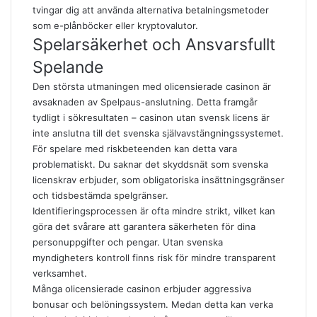
tvingar dig att använda alternativa betalningsmetoder
som e-plånböcker eller kryptovalutor.
Spelarsäkerhet och Ansvarsfullt
Spelande
Den största utmaningen med olicensierade casinon är
avsaknaden av Spelpaus-anslutning. Detta framgår
tydligt i sökresultaten – casinon utan svensk licens är
inte anslutna till det svenska självavstängningssystemet.
För spelare med riskbeteenden kan detta vara
problematiskt. Du saknar det skyddsnät som svenska
licenskrav erbjuder, som obligatoriska insättningsgränser
och tidsbestämda spelgränser.
Identifieringsprocessen är ofta mindre strikt, vilket kan
göra det svårare att garantera säkerheten för dina
personuppgifter och pengar. Utan svenska
myndigheters kontroll finns risk för mindre transparent
verksamhet.
Många olicensierade casinon erbjuder aggressiva
bonusar och belöningssystem. Medan detta kan verka