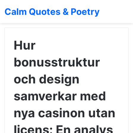
Calm Quotes & Poetry
Hur
bonusstruktur
och design
samverkar med
nya casinon utan
licens: En analys