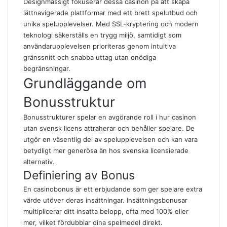
Designmässigt fokuserar dessa casinon på att skapa
lättnavigerade plattformar med ett brett spelutbud och
unika spelupplevelser. Med SSL-kryptering och modern
teknologi säkerställs en trygg miljö, samtidigt som
användarupplevelsen prioriteras genom intuitiva
gränssnitt och snabba uttag utan onödiga
begränsningar.
Grundläggande om
Bonusstruktur
Bonusstrukturer spelar en avgörande roll i hur casinon
utan svensk licens attraherar och behåller spelare. De
utgör en väsentlig del av spelupplevelsen och kan vara
betydligt mer generösa än hos svenska licensierade
alternativ.
Definiering av Bonus
En casinobonus är ett erbjudande som ger spelare extra
värde utöver deras insättningar. Insättningsbonusar
multiplicerar ditt insatta belopp, ofta med 100% eller
mer, vilket fördubblar dina spelmedel direkt.