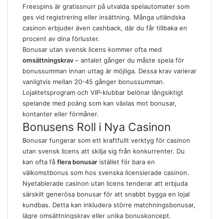
Freespins är gratissnurr på utvalda spelautomater som
ges vid registrering eller insättning. Många utländska
casinon erbjuder även cashback, där du får tillbaka en
procent av dina förluster.
Bonusar utan svensk licens kommer ofta med
omsättningskrav
– antalet gånger du måste spela för
bonussumman innan uttag är möjliga. Dessa krav varierar
vanligtvis mellan 20-45 gånger bonussumman.
Lojalitetsprogram och VIP-klubbar belönar långsiktigt
spelande med poäng som kan växlas mot bonusar,
kontanter eller förmåner.
Bonusens Roll i Nya Casinon
Bonusar fungerar som ett kraftfullt verktyg för casinon
utan svensk licens att skilja sig från konkurrenter. Du
kan ofta få
flera bonusar
istället för bara en
välkomstbonus som hos svenska licensierade casinon.
Nyetablerade casinon utan licens tenderar att erbjuda
särskilt generösa bonusar för att snabbt bygga en lojal
kundbas. Detta kan inkludera större matchningsbonusar,
lägre omsättningskrav eller unika bonuskoncept.