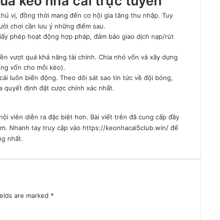
ủa kèo nhà cái trực tuyến
 thú vị, đồng thời mang đến cơ hội gia tăng thu nhập. Tuy
ười chơi cần lưu ý những điểm sau.
 giấy phép hoạt động hợp pháp, đảm bảo giao dịch nạp/rút
iền vượt quá khả năng tài chính. Chia nhỏ vốn và xây dựng
ổng vốn cho mỗi kèo).
 cái luôn biến động. Theo dõi sát sao tin tức về đội bóng,
a quyết định đặt cược chính xác nhất.
ội viên diễn ra đặc biệt hơn. Bài viết trên đã cung cấp đầy
iệm. Nhanh tay truy cập vào
https://keonhacai5club.win/
để
ng nhất.
ields are marked
*