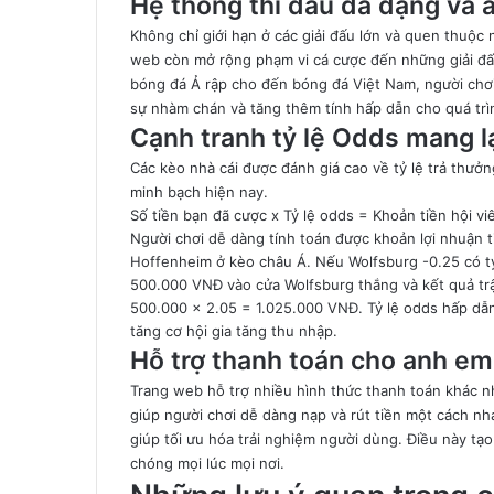
Hệ thống thi đấu đa dạng và 
Không chỉ giới hạn ở các giải đấu lớn và quen thuộ
web còn mở rộng phạm vi cá cược đến những giải đấu 
bóng đá Ả rập cho đến bóng đá Việt Nam, người chơi
sự nhàm chán và tăng thêm tính hấp dẫn cho quá trì
Cạnh tranh tỷ lệ Odds mang lạ
Các kèo nhà cái được đánh giá cao về tỷ lệ trả thưởn
minh bạch hiện nay.
Số tiền bạn đã cược x Tỷ lệ odds = Khoản tiền hội v
Người chơi dễ dàng tính toán được khoản lợi nhuận t
Hoffenheim ở kèo châu Á. Nếu Wolfsburg -0.25 có tỷ
500.000 VNĐ vào cửa Wolfsburg thắng và kết quả trận 
500.000 x 2.05 = 1.025.000 VNĐ. Tỷ lệ odds hấp dẫn
tăng cơ hội gia tăng thu nhập.
Hỗ trợ thanh toán cho anh em 
Trang web hỗ trợ nhiều hình thức thanh toán khác n
giúp người chơi dễ dàng nạp và rút tiền một cách nh
giúp tối ưu hóa trải nghiệm người dùng. Điều này tạo
chóng mọi lúc mọi nơi.