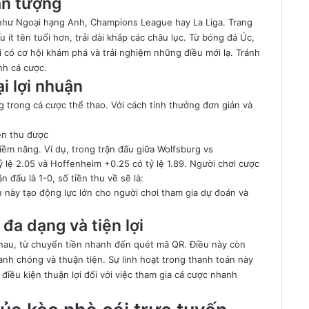
ấn tượng
c như Ngoại hạng Anh, Champions League hay La Liga. Trang
ít tên tuổi hơn, trải dài khắp các châu lục. Từ bóng đá Úc,
 có cơ hội khám phá và trải nghiệm những điều mới lạ. Tránh
nh cá cược.
i lợi nhuận
g trong cá cược thể thao. Với cách tính thưởng đơn giản và
iên thu được
iềm năng. Ví dụ, trong trận đấu giữa Wolfsburg vs
 lệ 2.05 và Hoffenheim +0.25 có tỷ lệ 1.89. Người chơi cược
đấu là 1-0, số tiền thu về sẽ là:
 này tạo động lực lớn cho người chơi tham gia dự đoán và
đa dạng và tiện lợi
hau, từ chuyển tiền nhanh đến quét mã QR. Điều này còn
anh chóng và thuận tiện. Sự linh hoạt trong thanh toán này
 điều kiện thuận lợi đối với việc tham gia cá cược nhanh