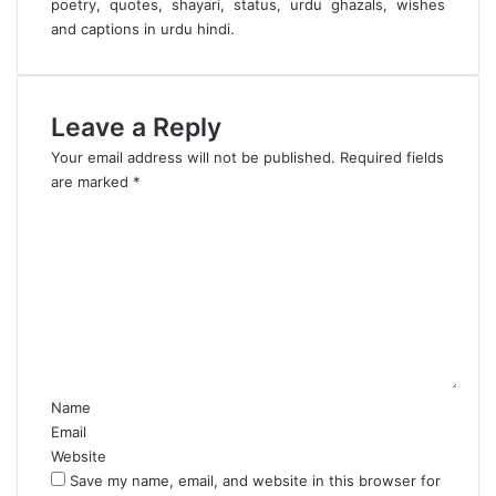
poetry, quotes, shayari, status, urdu ghazals, wishes
and captions in urdu hindi.
Leave a Reply
Your email address will not be published.
Required fields
are marked
*
C
o
m
m
e
n
t
*
Name
Email
Website
Save my name, email, and website in this browser for