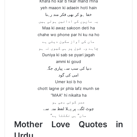
Khafa ho kar b fikar mand rhna
yeh maaon ki adaein hoti hain
خفا ہو کر بھی فکر مند رہنا
یہ ماںوں کی ادائیں ہوتی ہیں
Maa ki awaz sakoon deti ha
chahe wo phone par hi ku na ho
ماں کی آواز سکون دیتی ہے
چاہے وہ فون پر ہی کیوں نہ ہو
Duniya ki sab se pyari jagah
ammi ki goud
دنیا کی سب سے پیاری جگہ
امی کی گود
Umer koi b ho
chott lagne pr phla lafz munh se
“MAA” hi nikalta ha
عمر کوئی بھی ہو
چوٹ لگنے پر پہلا لفظ منہ سے
“ماں” ہی نکلتا ہے
Mother Love Quotes in
Urdu