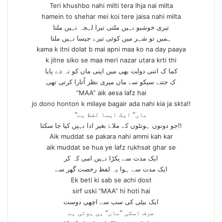
Teri khushbo nahi milti tera lhja nai milta
hamein to shehar mei koi tere jaisa nahi milta
تیری خوشبو نہیں ملتی تیرا لہجہ نہیں ملتا
ہمیں تو شہر میں کوئی تیرے جیسا نہیں ملتا
kama k itni dolat b mai apni maa ko na day paaya
k jitne siko se maa meri nazar utara krti thi
کما ک اتنی دولت بھی میں اپنی ماں کو نہ دے پایا
ک جتنے سیکو سے ماں میری نظر اُتارا کرتی تھی
“MAA” aik aesa lafz hai
jo dono honton k milaye bagair ada nahi kia ja skta!!
“ماں” ایک ایسا لفظ ہے
جو دونوں ہونٹوں کے ملاۓ بغیر ادا نہیں کیا جا سکتا!!
Aik muddat se pakara nahi ammi kah kar
aik muddat se hua ye lafz rukhsat ghar se
ایک مدت سے پکڑا نہیں امی کہ کر
ایک مدت سے ہوا یہ لفظ رخصت گھر سے
Ek beti ki sab se achi dost
sirf uski “MAA” hi hoti hai
ایک بیٹی کی سب سے اچھی دوست
صرف اسکی “ماں” ہی ہوتی ہے