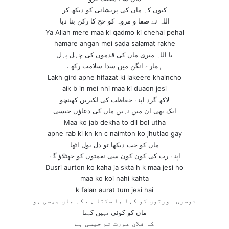
کیوں کہ ماں کی پریشانی کو دیکھ کر
اللہ نے صفا و مروہ کو حج کا رکن بنا دیا
Ya Allah mere maa ki qadmo ki chehal pehal
hamare angan mei sada salamat rakhe
یا اللہ میری ماں کی قدموں کی چہل پہل
ہمارے انگن میں سدا سلامت رکھے
Lakh gird apne hifazat ki lakeere khaincho
aik b in mei nhi maa ki duaon jesi
لاکھ گرد اپنے حفاظت کی لکیریں کھینچو
ایک بھی ان میں نہیں ماں کی دعاؤں جیسی
Maa ko jab dekha to dil bol utha
apne rab ki kn kn c naimton ko jhutlao gay
ماں کو جب دیکھا تو دل بول اٹھا
اپنے رب کی کون کون سی نعمتوں کو جھٹلاؤ گے
Dusri aurton ko kaha ja skta h k maa jesi ho
maa ko koi nahi kahta
k falan aurat tum jesi hai
دوسری عورتوں کو کہا جا سکتا ہے کہ ماں جیسی ہو
ماں کو کوئی نہیں کہتا
کہ فلان عورت تم جیسی ہے