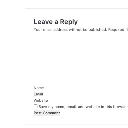
Leave a Reply
Your email address will not be published.
Required f
C
o
m
m
e
n
t
*
Name
Email
Website
Save my name, email, and website in this browser