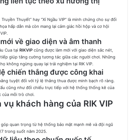
g liên tục theo xu hướng thị
Truyền Thuyết” hay “Xí Ngầu VIP” là minh chứng cho sự đổi
họa hấp dẫn mà còn mang lại cảm giác hồi hộp và cơ hội
VIP.
mới về giao diện và âm thanh
ầu Cua tại
RIKVIP
cũng được làm mới với giao diện sắc nét,
tiếp giúp tăng cường tương tác giữa các người chơi. Những
 họ không ngừng quay lại trải nghiệm tại RIK VIP.
lệ chiến thắng được công khai
ng tuyệt đối với tỷ lệ thắng thua được minh bạch rõ ràng.
đấu cũng như đối chiếu trực tiếp với hệ thống thống kê của
 của mỗi trò chơi.
h vụ khách hàng của RIK VIP
g góp quan trọng từ hệ thống bảo mật mạnh mẽ và đội ngũ
4/7 trong suốt năm 2025.
dữ liệu theo chuẩn quốc tế