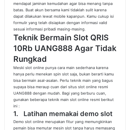
mendapat jaminan kemudahan agar bisa menang tanpa
batas. Buat akun bersama kami tidaklah sulit karena
dapat dilakukan lewat mobile kapanpun. Kamu cukup isi
formulir yang telah disiapkan dengan informasi valid
sesuai informasi pribadi masing-masing.
Teknik Bermain
Slot QRIS
10Rb
UANG888 Agar Tidak
Rungkad
Meski slot online punya cara main sederhana karena
hanya perlu menekan spin slot saja, bukan berarti kamu
bisa bermain asal-asalan. Perlu teknik main yang bagus
supaya bisa meraup cuan dari situs slot online resmi
UANG888 dengan mudah. Bagi yang berburu cuan,
gunakan beberapa teknik main slot online resmi berikut
ini :
1. Latihan memakai demo slot
Demo slot online merupakan fitur yang memungkinkan
pemain bisa memutar mesin slot tanpa harus memasang