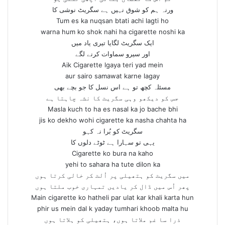
ورنہ ہم کو شوق نہیں ہے سگریٹ نوشی کا
Tum es ka nuqsan btati achi lagti ho
warna hum ko shok nahi ha cigarette noshi ka
ایک سگریٹ لگایا تیری یاد میں
اور سیرو سماوات کرنے لگے
Aik Cigarette lgaya teri yad mein
aur sairo samawat karne lagay
مسئلہ کچھ تو ہے اس نسل کا جو بچے بھی
جس کو دیکھو وہی سگریٹ کا نشہ چاہتا ہے
Masla kuch to ha es nasal ka jo bache bhi
jis ko dekho wohi cigarette ka nasha chahta ha
سگریٹ کو بُرا نہ کہو
یہی تو سہارا ہے ٹوٹے دلوں کا
Cigarette ko bura na kaho
yehi to sahara ha tute dilon ka
میں سگریٹ کو ہتھیلی پر اُلٹ کر خالی کرتا ہوں
پھر اُس میں ڈال کر یادیں تمہاری خوب ملتا ہوں
Main cigarette ko hatheli par ulat kar khali karta hun
phir us mein dal k yaday tumhari khoob malta hu
ذرا سا غم ملاتا ہوں، ہتھیلی کو ہلاتا ہوں