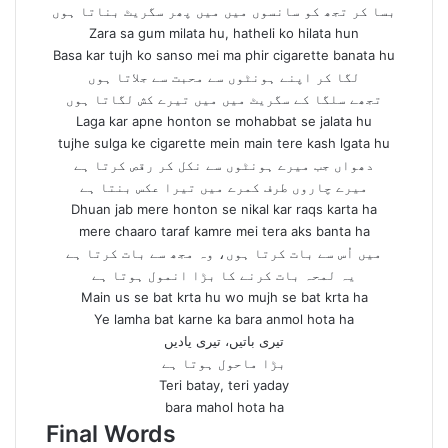
بسا کر تجھ کو سانسوں میں میں پھر سگریٹ بناتا ہوں
Zara sa gum milata hu, hatheli ko hilata hun
Basa kar tujh ko sanso mei ma phir cigarette banata hu
لگا کر اپنے ہونٹوں سے محبت سے جلاتا ہوں
تجھے سلگا کے سگریٹ میں میں تیرے کش لگاتا ہوں
Laga kar apne honton se mohabbat se jalata hu
tujhe sulga ke cigarette mein main tere kash lgata hu
دھواں جب میرے ہونٹوں سے نکل کر رقص کرتا ہے
میرے چاروں طرف کمرے میں تیرا عکس بنتا ہے
Dhuan jab mere honton se nikal kar raqs karta ha
mere chaaro taraf kamre mei tera aks banta ha
میں اُس سے بات کرتا ہوں، وہ مجھ سے بات کرتا ہے
یہ لمحہ بات کرنے کا بڑا انمول ہوتا ہے
Main us se bat krta hu wo mujh se bat krta ha
Ye lamha bat karne ka bara anmol hota ha
تیری باتیں، تیری یادیں
بڑا ماحول ہوتا ہے
Teri batay, teri yaday
bara mahol hota ha
Final Words