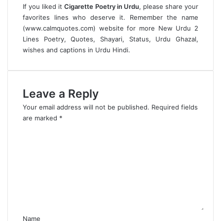
If you liked it
Cigarette Poetry in Urdu
, please share your
favorites lines who deserve it. Remember the name
(
www.calmquotes.com
) website for more
New Urdu 2
Lines Poetry
, Quotes, Shayari, Status,
Urdu Ghazal
,
wishes and captions in Urdu Hindi.
Leave a Reply
Your email address will not be published.
Required fields
are marked
*
C
o
m
m
e
n
t
*
Name