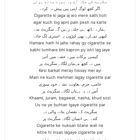
سگریٹ کی جگہ آج وہ میرے ساتھ ہوتی
اگر کچھ لوگ اپنی پین پیش نہ کرتے
Cigarette ki jaga aj wo mere sath hoti
agar kuch log apni pain pesh na karte
ہمارے ہاتھ ہی جلتے رہیں گے سگریٹ سے
کبھی تمہارے بھی کپڑوں پہ استری لگ جائے
Hamare hath hi jalte rahay gy cigarette se
kabhi tumhare bhi kapron py istri lag jaye
کیسی برکات میرے حصے میں آئی
میں نے کچھ مہمان لگائے سگریٹ پر
Kesi barkat meray hissay mei ayi
Main ne kuch mehman lagay cigarette par
خامی، جرم، بغاوت، نشہ، خود سوزی
اُس نے یہ بہتان لگائے سگریٹ پر
Khaami, juram, bagawat, nasha, khud sozi
Us ne ye buhtan lgaye cigarette par
سگریٹ کے نقصان بتانے والی نے
کتنے ہی انسان لگائے سگریٹ پر
Cigarette ke nuksan btane wali ne
kitne hi insan lagaye cigarette par
تم اس کا نقصان بتاتی اچھی لگتی ہو