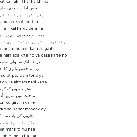
t ka nahi, fikar ka bhi ha
جس ادا سے مجھے جان 
یقین کرو میں نے نکال 
ujhe jan kahti ho tum
ne nikal ke dy deni ha
محبت واجب تھی ہم پر ہم 
وفا فرض ہے تم پر دیکھتے ہیں ادا
hum par humne kar dali galib
e hain ada krte ho ya qaza karte ho
دل نے ایک سانولی صورت 
اب ہم حسن والوں کا احت
i surat pay dam tor diya
lon ka ahtram nahi karte
ستر حوروں کو گرو
ہم جنت میں تمہیں اُدھ
on ko girvi rakh ke
 tumhe udhar mangay gy
ستاروں کی بات مت ک
آجکل چاند رابطے م
 bat mar kro mujhse
 rabte mei rahta ha