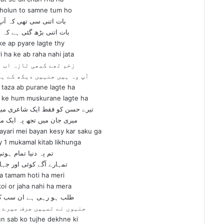
holun to samne tum ho
بات اتنی سی تھی کہ آپ پ
بات اتنی بڑھ گئی ہے کہ ا
i ke ap pyare lagte thy
yi ha ke ab raha nahi jata
زخم تھے کبھی تازہ اب 
آپ وہ ہیں جنہیں دیکھ کے ہ
 taza ab purane lagte ha
h ke hum muskurane lagte ha
تیرے حسن کو فقط ایک شاعری میں
میری جان میں تجھ پہ ایک م
ayari mei bayan kesy kar saku ga
y 1 mukamal kitab likhunga
تم پہ دنیا تمام ہوت
تمہارے آگے کوئی اور جہا
a tamam hoti ha meri
oi or jaha nahi ha mera
طلب ہو رہی ہے ان سب کو 
جنہوں نے تمہیں صرف میرے 
un sab ko tujhe dekhne ki