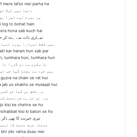
rf mere lafzo mei parha ha
دنیا میں لوگ تو
پر میرے لیے تیرا ہو
 log to bohat hain
tera hona sab kuch hai
تمہاری ذات سے ہٹ کر ح
میں فقط تمہارا ہوں، تمہار
att kar haram hun sab par
n, tumhara hun, tumhara hun
نا سکون سے دن گزرا نا 
میں خود سے بچھڑ گیا جب اس 
guzra na chain se rat hui
 jab us shakhs se mulaqat hui
وہ عشق ہی کیا جو کسی 
مزہ تو تب ہے جب محبت کس
jo kisi ke chehre se ho
mohabbat kisi ki baton se ho
تیری خیریت کا بھی ذکر 
مسئلہ صرف محبت کا نہیں
 bhi zikr rahta duao mei