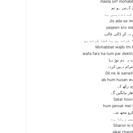
masla sirf mohabba
کہتی ہو تم
کے دے دینی ہے
Jis ada se m
yaqeen kro mai
نے کر ڈالی غالب
 کرتے ہو یا قضا کرتے ہو
Mohabbat wajib thi 
wafa farz ha tum par dekht
پہ دم توڑ دیا
رام نہیں کرتے
Dil ne ik sanwl
ab hum husan wa
ی رکھ کے
ار مانگیں گے
Satar hoor
hum jannat mei
رو مجھ سے
یں رہتا ہے
Sitaron ki
ajkal chand