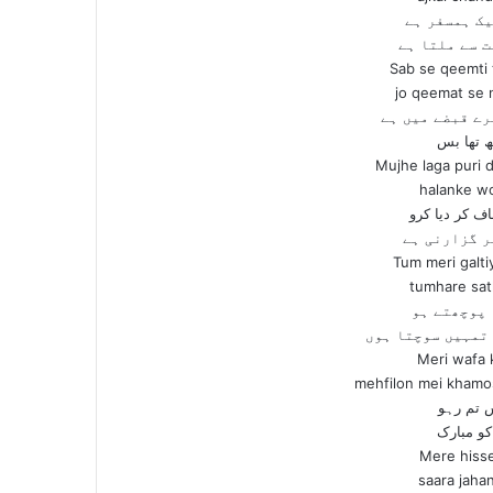
یک ہمسفر ہے
ت سے ملتا ہے
Sab se qeemti 
jo qeemat se n
رے قبضے میں ہے
تھ تھا بس
Mujhe laga puri 
halanke wo
ف کر دیا کرو
ر گزارنی ہے
Tum meri galti
tumhare sat
 پوچھتے ہو
تمہیں سوچتا ہوں
Meri wafa 
mehfilon mei khamo
 تم رہو
کو مبارک
Mere hiss
saara jaha