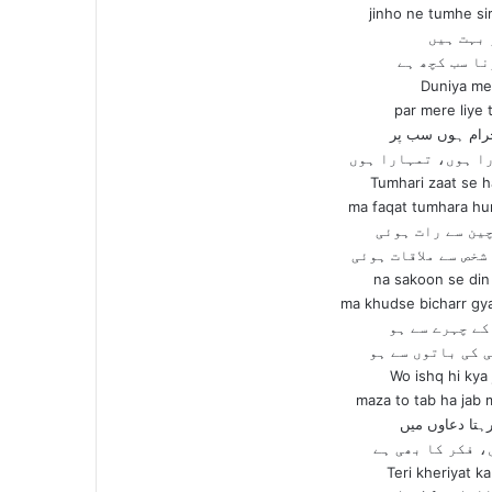
jinho ne tumhe si
 بہت ہیں
نا سب کچھ ہے
Duniya mei
par mere liye 
رام ہوں سب پر
ا ہوں، تمہارا ہوں
Tumhari zaat se h
ma faqat tumhara hu
چین سے رات ہوئی
شخص سے ملاقات ہوئی
na sakoon se din 
ma khudse bicharr gya
کے چہرے سے ہو
ی کی باتوں سے ہو
Wo ishq hi kya 
maza to tab ha jab 
رہتا دعاوں میں
، فکر کا بھی ہے
Teri kheriyat ka