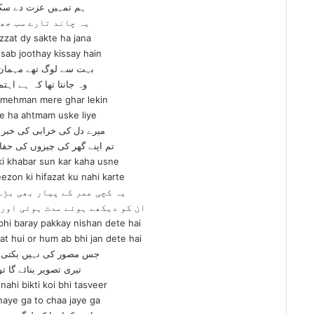
ہم تمہیں عزت دے سکت
یہ چاند تارے سب جھ
zat dy sakte ha jana
sab joothay kissay hain
بہت سے لوگ تھے مہمان 
وہ جانتا تھا کہ ہے اہت
y mehman mere ghar lekin
ke ha ahtmam uske liye
میرے دل کی خرابی کی خبر 
تم اپنے گھر کی چیزوں کی حف
 ki khabar sun kar kaha usne
ezon ki hifazat ku nahi karte
یہ کچی عمر کے پیار بھی بڑے
ان کو دیکھے ہوئے مدت ہوئی اور 
bhi baray pakkay nishan dete hai
 hui or hum ab bhi jan dete hai
جس مصور کی نہیں بکتی ک
تیری تصویر بنائے گا تو
ahi bikti koi bhi tasveer
naye ga to chaa jaye ga