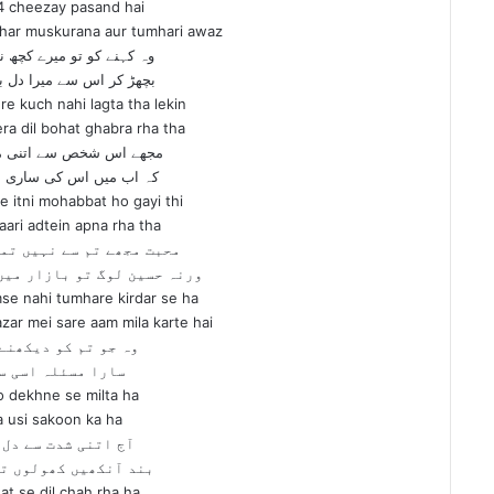
4 cheezay pasand hai
mhar muskurana aur tumhari awaz
وہ کہنے کو تو میرے کچھ نہ
بچھڑ کر اس سے میرا دل بہ
e kuch nahi lagta tha lekin
ra dil bohat ghabra rha tha
مجھے اس شخص سے اتنی م
کہ اب میں اس کی ساری عادت
 itni mohabbat ho gayi thi
aari adtein apna rha tha
محبت مجھے تم سے نہیں تم
ورنہ حسین لوگ تو بازار میں س
e nahi tumhare kirdar se ha
zar mei sare aam mila karte hai
وہ جو تم کو دیکھنے
سارا مسئلہ اسی س
o dekhne se milta ha
a usi sakoon ka ha
آج اتنی شدت سے دل 
بند آنکھیں کھولوں تو
dat se dil chah rha ha