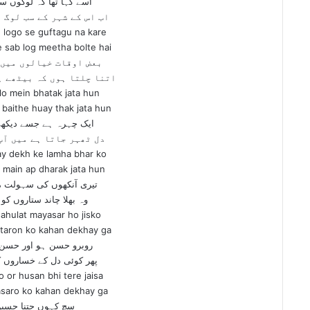
اسے کہا تھا کہ لوگوں س
اب اس کے شہر کے سب لوگ 
 logo se guftagu na kare
 sab log meetha bolte hai
بعض اوقات خیالوں میں 
اتنا چلتا ہوں کہ بیٹھے ہ
lo mein bhatak jata hun
 baithe huay thak jata hun
ایک چہرہ ہے جسے دیکھ ک
دل ٹھہر جاتا ہے میں آپ
say dekh ke lamha bhar ko
a main ap dharak jata hun
تیری آنکھوں کی سہولت 
وہ بھلا چاند ستاروں کو 
sahulat mayasar ho jisko
itaron ko kahan dekhay ga
روبرو حسن ہو اور حسن 
پھر کوئی دل کے خساروں ک
 or husan bhi tere jaisa
hasaro ko kahan dekhay ga
سچ کہوں جتنا حسین