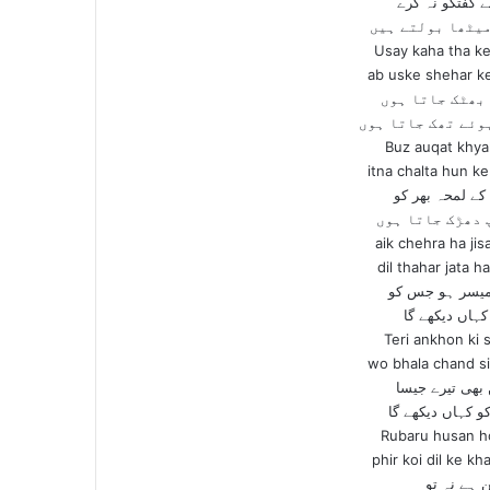
ے گفتگو نہ کرے
میٹھا بولتے ہیں
Usay kaha tha ke
ab uske shehar ke
بھٹک جاتا ہوں
وئے تھک جاتا ہوں
Buz auqat khya
itna chalta hun ke
ے لمحہ بھر کو
 دھڑک جاتا ہوں
aik chehra ha ji
dil thahar jata h
میسر ہو جس کو
کہاں دیکھے گا
Teri ankhon ki 
wo bhala chand s
بھی تیرے جیسا
و کہاں دیکھے گا
Rubaru husan ho
phir koi dil ke k
 ہے نہ تو