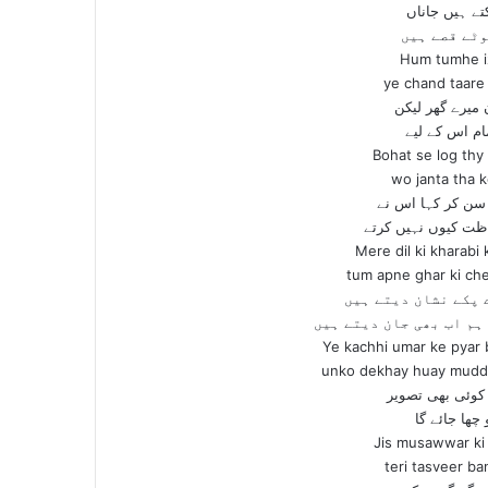
ے ہیں جاناں
وٹے قصے ہیں
Hum tumhe iz
ye chand taare 
میرے گھر لیکن
مام اس کے لیے
Bohat se log th
wo janta tha 
سن کر کہا اس نے
اظت کیوں نہیں کرتے
Mere dil ki kharabi
tum apne ghar ki che
 پکے نشان دیتے ہیں
ہم اب بھی جان دیتے ہیں
Ye kachhi umar ke pyar 
unko dekhay huay muddat
وئی بھی تصویر
 چھا جائے گا
Jis musawwar ki n
teri tasveer ba