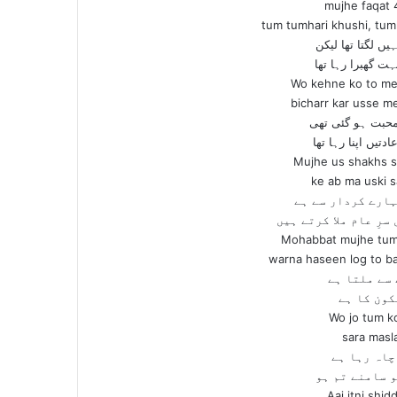
mujhe faqat 
tum tumhari khushi, tu
یں لگتا تھا لیکن
ت گھبرا رہا تھا
Wo kehne ko to mer
bicharr kar usse me
حبت ہو گئی تھی
یں اپنا رہا تھا
Mujhe us shakhs se
ke ab ma uski s
ہارے کردار سے ہے
رِ عام ملا کرتے ہیں
Mohabbat mujhe tums
warna haseen log to ba
 سے ملتا ہے
کون کا ہے
Wo jo tum k
sara masl
چاہ رہا ہے
 سامنے تم ہو
Aaj itni shid