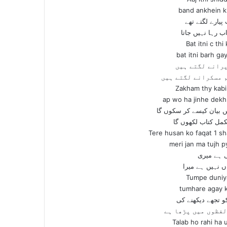
band ankhein k
یارے لگتے تھے
ب رہا نہیں جاتا
Bat itni c th
bat itni barh ga
پرانے لگتے ہیں
م مسکرانے لگتے ہیں
Zakham thy kabi
ap wo ha jinhe dek
 بیان کیسے کر سکوں گا
کمل کتاب لکھوں گا
Tere husan ko faqat 1 sh
meri jan ma tujh p
ی ہے میری
ں نہیں ہے میرا
Tumpe duniy
tumhare agay k
تجھے دیکھنے کی
لفظوں میں پڑھا ہے
Talab ho rahi ha 