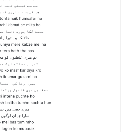
سب سے قیمتی تحفہ ن
جو قیمت سے نہیں قسم
tohfa naik humsafar ha
ahi kismat se milta ha
مجھے لگا پوری دنیا می
حالانکہ وہ تیرا ہا
duniya mere kabze mei ha
 tera hath tha bas
تم میری غلطیوں کو معا
تمہارے ساتھ ایک عم
yo ko maaf kar diya kro
h ik umar guzarni ha
میری وفا کی انتہا
محفلوں میں خاموش بیٹھا 
ki inteha puchte ho
sh baitha tumhe sochta hun
میرے حصے میں بس
سارا جہان لوگوں 
e mei bas tum raho
n logon ko mubarak