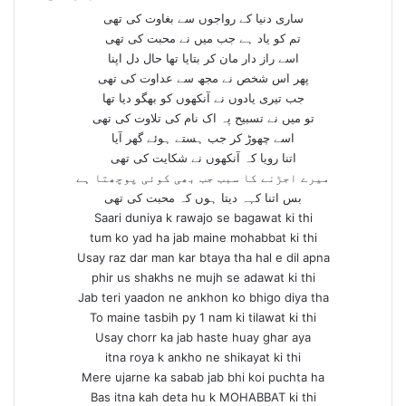
ساری دنیا کے رواجوں سے بغاوت کی تھی
تم کو یاد ہے جب میں نے محبت کی تھی
اسے راز دار مان کر بتایا تھا حال دل اپنا
پھر اس شخص نے مجھ سے عداوت کی تھی
جب تیری یادوں نے آنکھوں کو بھگو دیا تھا
تو میں نے تسبیح پہ اک نام کی تلاوت کی تھی
اسے چھوڑ کر جب ہستے ہوئے گھر آیا
اتنا رویا کہ آنکھوں نے شکایت کی تھی
میرے اجڑنے کا سبب جب بھی کوئی پوچھتا ہے
بس اتنا کہہ دیتا ہوں کہ محبت کی تھی
Saari duniya k rawajo se bagawat ki thi
tum ko yad ha jab maine mohabbat ki thi
Usay raz dar man kar btaya tha hal e dil apna
phir us shakhs ne mujh se adawat ki thi
Jab teri yaadon ne ankhon ko bhigo diya tha
To maine tasbih py 1 nam ki tilawat ki thi
Usay chorr ka jab haste huay ghar aya
itna roya k ankho ne shikayat ki thi
Mere ujarne ka sabab jab bhi koi puchta ha
Bas itna kah deta hu k MOHABBAT ki thi