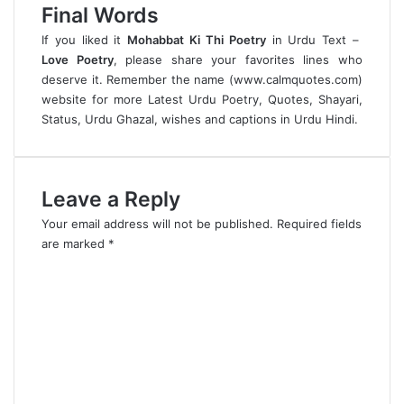
Final Words
If you liked it
Mohabbat Ki Thi Poetry
in Urdu Text –
Love Poetry
, please share your favorites lines who
deserve it. Remember the name (
www.calmquotes.com
)
website for more
Latest Urdu Poetry
, Quotes, Shayari,
Status,
Urdu Ghazal
, wishes and captions in Urdu Hindi.
Leave a Reply
Your email address will not be published.
Required fields
are marked
*
C
o
m
m
e
n
t
*