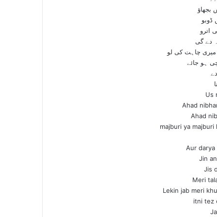
س بجھاؤ
 ڈوبو
 اترو
ہ دے گی
میری چاہت کی لو
نچی ہو جائے
ے
ا
Us 
Ahad nibhan
Ahad ni
majburi ya majburi 
Aur darya
Jin a
Jis 
Meri tal
Lekin jab meri khu
itni tez
Ja