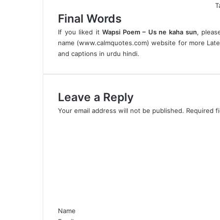
T
Final Words
If you liked it
Wapsi Poem – Us ne kaha sun
, pleas
name (
www.calmquotes.com
) website for more
Late
and captions in urdu hindi.
Leave a Reply
Your email address will not be published.
Required f
C
o
m
m
e
n
t
*
Name